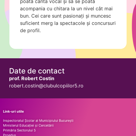
poată
cânta
vocal
și
să
se
poată
acompania cu
chitara
la
un nivel
cât
mai
bun. Cei care
sunt
pasionați
și
muncesc
suficient merg
la
spectacole
și
concursuri
de profil.
Date de contact
prof. Robert Costin
robert.costin@clubulcopiilor5.ro
Link-uri utile
Inspectoratul Școlar al Municipiului București
Ministerul Educației și Cercetării
Primăria Sectorului 5
Proedus