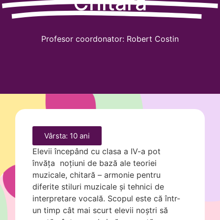
Chitară
Profesor coordonator: Robert Costin
Vârsta: 10 ani
Elevii
începând
cu
clasa
a IV-a pot
învăța
noțiuni
de
bază
ale teoriei
muzicale,
chitară –
armonie pentru
diferite stiluri muzicale
și
tehnici de
interpretare
vocală
. Scopul este
că
într
-
un
timp
cât
mai
scurt elevii
noștri
să