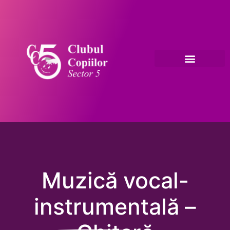
Informații publice
Muzică vocal-
instrumentală –