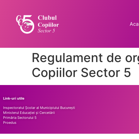
Aca
Regulament de org
Copiilor Sector 5
Link-uri utile
Inspectoratul Școlar al Municipiului București
Ministerul Educației și Cercetării
Primăria Sectorului 5
Proedus