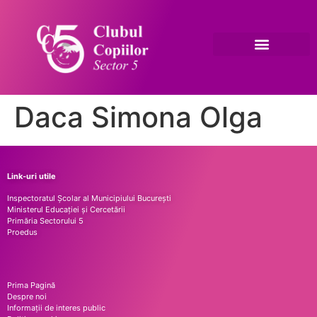
Informații publice
Daca Simona Olga
Link-uri utile
Inspectoratul Școlar al Municipiului București
Ministerul Educației și Cercetării
Primăria Sectorului 5
Proedus
Prima Pagină
Despre noi
Informații de interes public